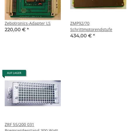
Zebotronics-Adapter LS
ZMP92/70
Schrittmotorendstufe
220,00 €
*
434,00 €
*
AUF LAGER
ZRF 55/200 031
Bremswiderstand 300 Watt