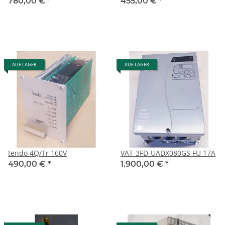
780,00 €
*
455,00 €
*
AUF LAGER
AUF LAGER
tendo 4Q/Tr 160V
VAT-3FD-UADX080GS FU 17A
490,00 €
*
1.900,00 €
*