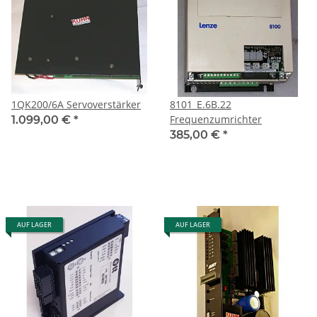
1QK200/6A Servoverstärker
8101_E.6B.22
Frequenzumrichter
1.099,00 €
*
385,00 €
*
AUF LAGER
AUF LAGER