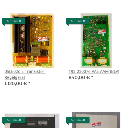
AUF LAGER
AUF LAGER
05LE02c-E Transistor-
193-230076 VAE AAM (BLV)
Regelgerät
840,00 €
*
1.120,00 €
*
AUF LAGER
AUF LAGER