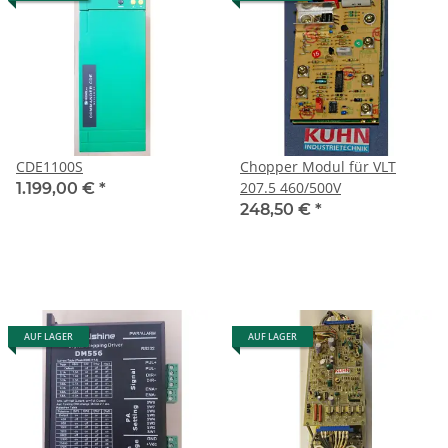
CDE1100S
Chopper Modul für VLT
207.5 460/500V
1.199,00 €
*
248,50 €
*
AUF LAGER
AUF LAGER