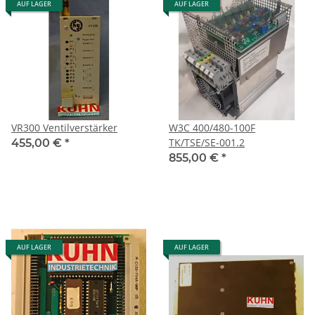
AUF LAGER
AUF LAGER
VR300 Ventilverstärker
W3C 400/480-100F
TK/TSE/SE-001.2
455,00 €
*
855,00 €
*
AUF LAGER
AUF LAGER