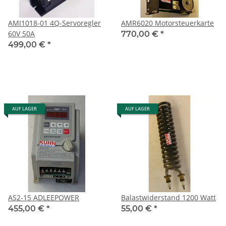
AMI1018-01 4Q-Servoregler
AMR6020 Motorsteuerkarte
60V 50A
770,00 €
*
499,00 €
*
AUF LAGER
AUF LAGER
AS2-15 ADLEEPOWER
Balastwiderstand 1200 Watt
455,00 €
*
55,00 €
*