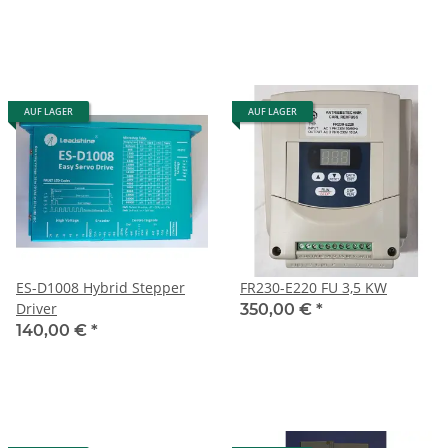
AUF LAGER
AUF LAGER
ES-D1008 Hybrid Stepper
FR230-E220 FU 3,5 KW
Driver
350,00 €
*
140,00 €
*