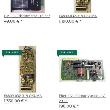
DM556 Schrittmotor Treiber
E4809-032-319 OKUMA
49,00 €
*
1.190,00 €
*
AUF LAGER
AUF LAGER
E4809-032-319 OKUMA
Eberle Versorgungsmodul V-
29 T1
1.330,00 €
*
190,00 €
*