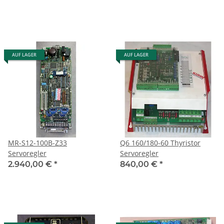
AUF LAGER
AUF LAGER
MR-S12-100B-Z33
Q6 160/180-60 Thyristor
Servoregler
Servoregler
2.940,00 €
*
840,00 €
*