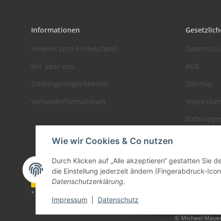
Informationen
Gesetzlich
Hinweis zum Artikelpfand
Datenschu
Wir über uns
AGB
Zahlungsmöglichkeiten
Sitemap
Versandinformationen
Impressu
Batteriege
Widerrufs
Wie wir Cookies & Co nutzen
Durch Klicken auf „Alle akzeptieren“ gestatten Sie 
die Einstellung jederzeit ändern (Fingerabdruck-Icon 
Vertrag widerrufen
Datenschutzerklärung
.
* Alle Preise zzgl. gesetzlicher USt., zzgl.
Versand
Impressum
|
Datenschutz
© Michael Maye