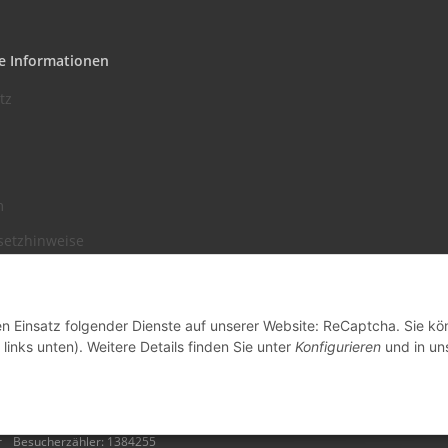
e Informationen
tz
m
setzhinweise
recht
den Einsatz folgender Dienste auf unserer Website: ReCaptcha. Sie k
links unten). Weitere Details finden Sie unter
Konfigurieren
und in un
r
Besucherzähler: 1384255