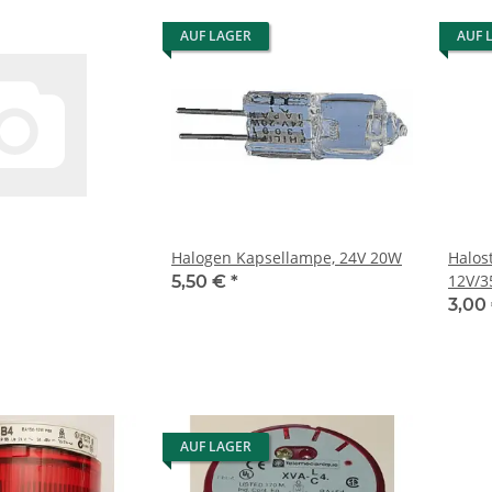
AUF LAGER
AUF 
Halogen Kapsellampe, 24V 20W
Halos
12V/
5,50 €
*
3,00
AUF LAGER