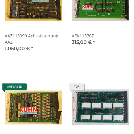
AAZ113990 Achssteuerung
AEK113767
AAZ
315,00 €
*
1.050,00 €
*
AUF LAGER
TOP