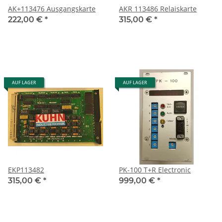
AK+113476 Ausgangskarte
AKR 113486 Relaiskarte
222,00 €
*
315,00 €
*
AUF LAGER
AUF LAGER
EKP113482
PK-100 T+R Electronic
315,00 €
*
999,00 €
*