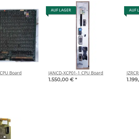
AUF LAGER
AUF 
JANCD-GCP02 CPU Board
JANCD-XCP01-1 CPU Board
JZRCR
1.550,00 €
*
1.19