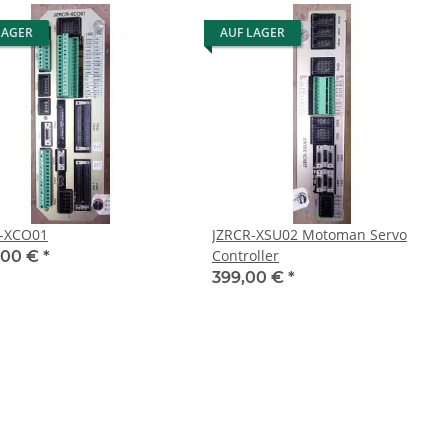
LAGER
AUF LAGER
-XCO01
JZRCR-XSU02 Motoman Servo
Controller
9,00 €
*
399,00 €
*