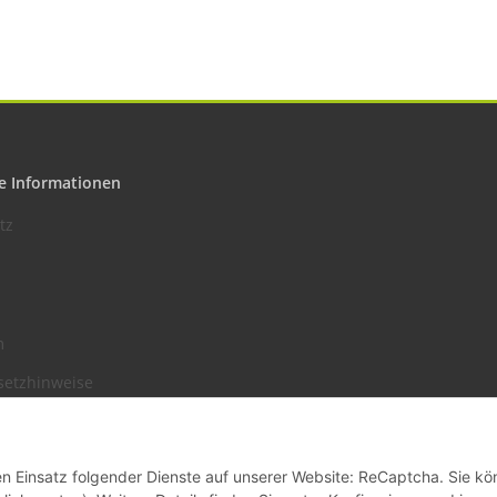
e Informationen
tz
m
setzhinweise
recht
den Einsatz folgender Dienste auf unserer Website: ReCaptcha. Sie k