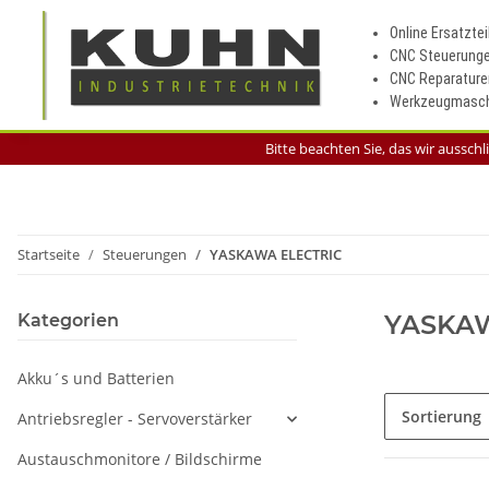
Online Ersatztei
CNC Steuerung
CNC Reparature
Werkzeugmasch
Bitte beachten Sie, das wir aussch
Startseite
Steuerungen
YASKAWA ELECTRIC
YASKAW
Kategorien
Akku´s und Batterien
Sortierung
Antriebsregler - Servoverstärker
Austauschmonitore / Bildschirme