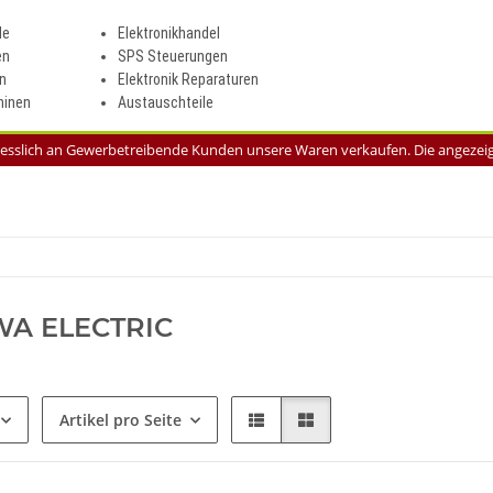
le
Elektronikhandel
en
SPS Steuerungen
n
Elektronik Reparaturen
inen
Austauschteile
liesslich an Gewerbetreibende Kunden unsere Waren verkaufen. Die angezeigt
A ELECTRIC
Artikel pro Seite