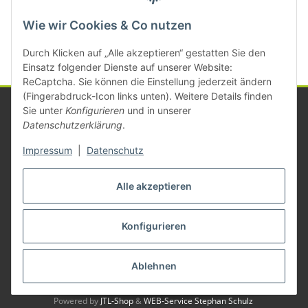
Kategorien
Wie wir Cookies & Co nutzen
Durch Klicken auf „Alle akzeptieren“ gestatten Sie den
Einsatz folgender Dienste auf unserer Website:
ReCaptcha. Sie können die Einstellung jederzeit ändern
(Fingerabdruck-Icon links unten). Weitere Details finden
Sie unter
Konfigurieren
und in unserer
Datenschutzerklärung
.
Informationen
Impressum
|
Datenschutz
Gesetzliche Informationen
Alle akzeptieren
Konfigurieren
Vertrag widerrufen
* Alle Preise zzgl. gesetzlicher USt., zzgl.
Versand
Ablehnen
© Michael Mayer
Besucherzähler: 1386839
Powered by
JTL-Shop
&
WEB-Service Stephan Schulz