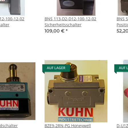
12-100-12-02
BNS 113-D2-D12-100-12-02
BNS 5
alter
Sicherheitsschalter
Posit
109,00 €
*
52,2
AUF LAGER
AUF 
-2RQ8 Endschalter
BZE9-2RN-PG Honeywell