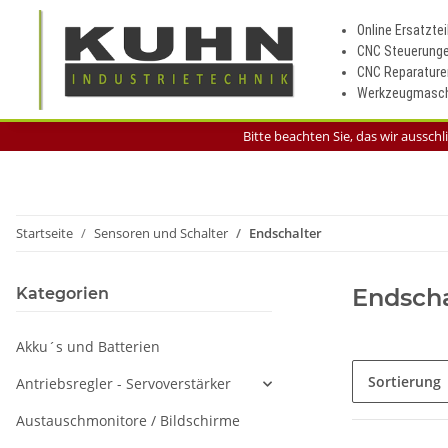
Online Ersatztei
CNC Steuerung
CNC Reparature
Werkzeugmasch
Bitte beachten Sie, das wir aussch
Startseite
Sensoren und Schalter
Endschalter
Endscha
Kategorien
Akku´s und Batterien
Sortierung
Antriebsregler - Servoverstärker
Austauschmonitore / Bildschirme