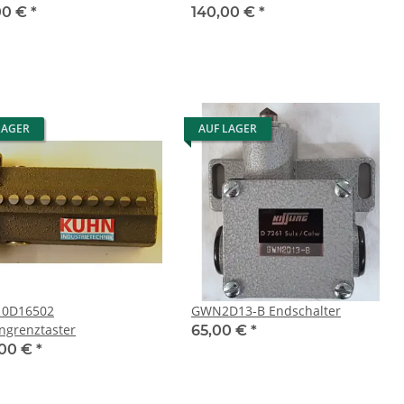
00 €
*
140,00 €
*
LAGER
AUF LAGER
10D16502
GWN2D13-B Endschalter
ngrenztaster
65,00 €
*
00 €
*