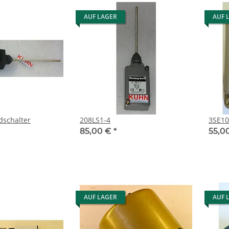
AUF LAGER
AUF 
-N20 Endschalter
208LS1-4
85,00 €
*
55,0
AUF LAGER
AUF 