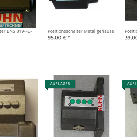
lter BNS 819-FD-
Positionsschalter Metallgehäuse
Posit
95,00 €
*
39,0
AUF LAGER
AUF 