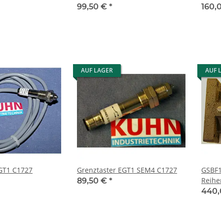
99,50 €
*
160,
AUF LAGER
AUF 
C1727
Grenztaster EGT1 SEM4 C1727
GSBF
Reihe
89,50 €
*
440,