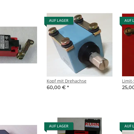
AUF LAGER
AUF 
Kopf mit Drehachse
60,00 €
*
25,0
AUF LAGER
AUF 