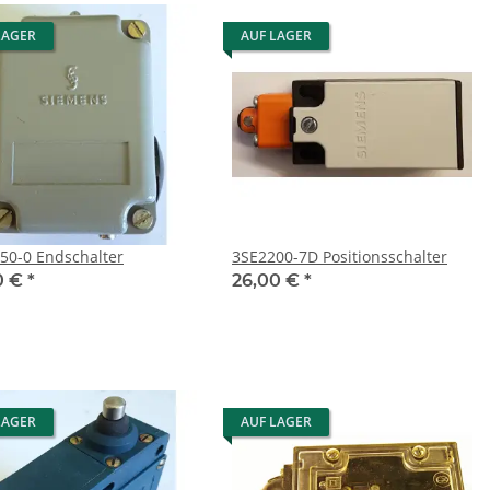
LAGER
AUF LAGER
3SE1050-0 Endschalter
3SE2200-7D Positionsschalter
0 €
*
26,00 €
*
LAGER
AUF LAGER