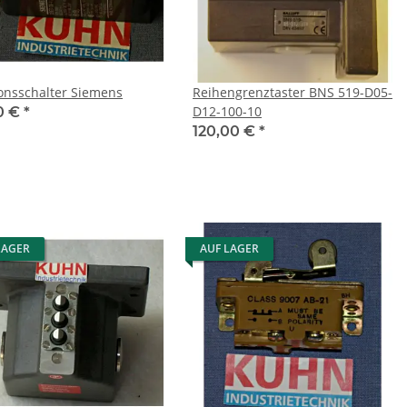
ionsschalter Siemens
Reihengrenztaster BNS 519-D05-
D12-100-10
0 €
*
120,00 €
*
LAGER
AUF LAGER