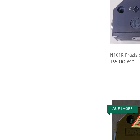
N101R Präzisi
135,00 €
*
AUF LAGER