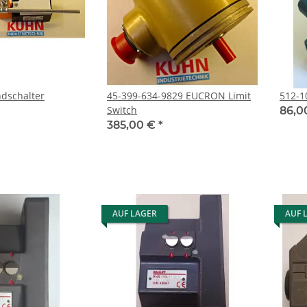
45-399-634-9829 EUCRON Limit
512-1
Switch
86,0
385,00 €
*
AUF LAGER
AUF 