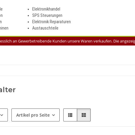
le
Elektronikhandel
en
SPS Steuerungen
n
Elektronik Reparaturen
inen
Austauschteile
liesslich an Gewerbetreibende Kunden unsere Waren verkaufen. Die angezeigt
lter
Artikel pro Seite