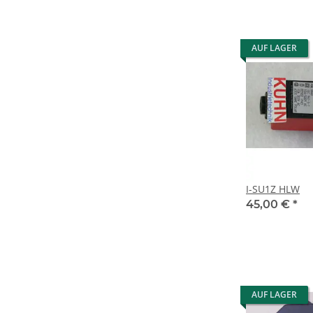
AUF LAGER
I-SU1Z HLW
45,00 €
*
AUF LAGER