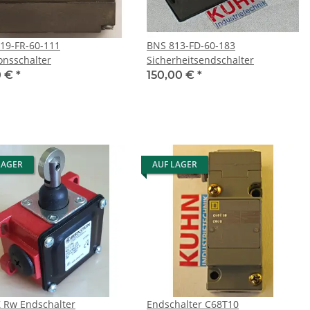
19-FR-60-111
BNS 813-FD-60-183
ionsschalter
Sicherheitsendschalter
0 €
*
150,00 €
*
LAGER
AUF LAGER
D-U1Z Rw Endschalter
Endschalter C68T10