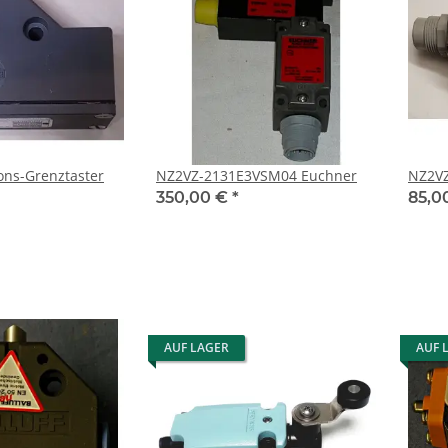
ons-Grenztaster
NZ2VZ-2131E3VSM04 Euchner
350,00 €
*
85,0
AUF LAGER
AUF 