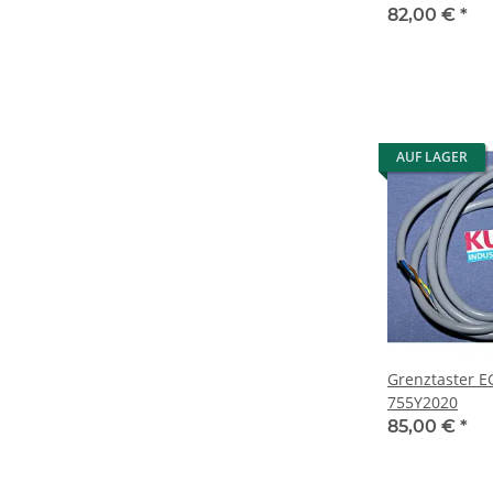
82,00 €
*
AUF LAGER
Grenztaster EGT1 
755Y2020
85,00 €
*