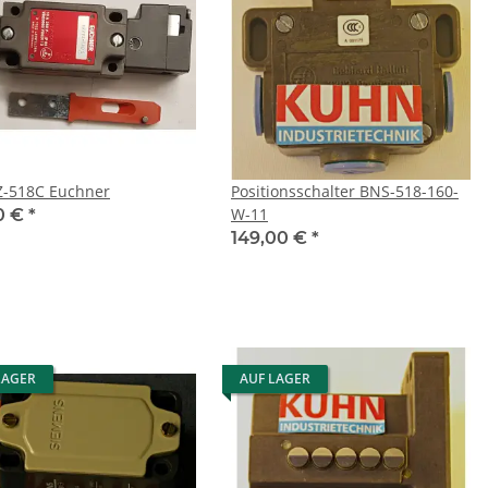
NZ2VZ-518C Euchner
Positionsschalter BNS-518-160-
W-11
0 €
*
149,00 €
*
LAGER
AUF LAGER