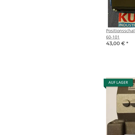
Positionsscha
60-101
43,00 €
*
AUF LAGER