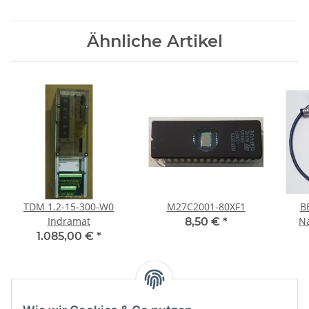
Ähnliche Artikel
TDM 1.2-15-300-W0
M27C2001-80XF1
BES
Indramat
N
8,50 €
*
1.085,00 €
*
Kategorien