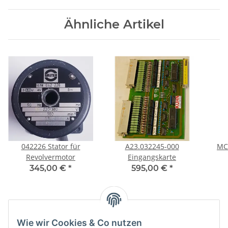
Ähnliche Artikel
042226 Stator für
A23.032245-000
MC
Revolvermotor
Eingangskarte
345,00 €
*
595,00 €
*
Kategorien
Wie wir Cookies & Co nutzen