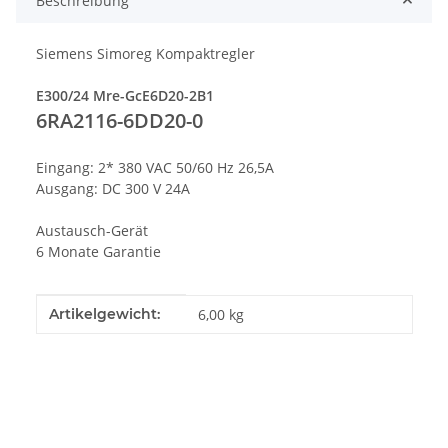
Beschreibung
Siemens Simoreg Kompaktregler
E300/24 Mre-GcE6D20-2B1
6RA2116-6DD20-0
Eingang: 2* 380 VAC 50/60 Hz 26,5A
Ausgang: DC 300 V 24A
Austausch-Gerät
6 Monate Garantie
Produkteigenschaft
Wert
Artikelgewicht:
6,00
kg