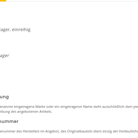
lager, einreihig
Lager
nung
enannte eingetragene Marke oder ein eingetragener Name steht ausschließlich dem jew
ibung des angebotenen Artikels.
lenummer
lenummer des Herstellers im Angebot, des Originalbauteils dient einzig der Verdeutli