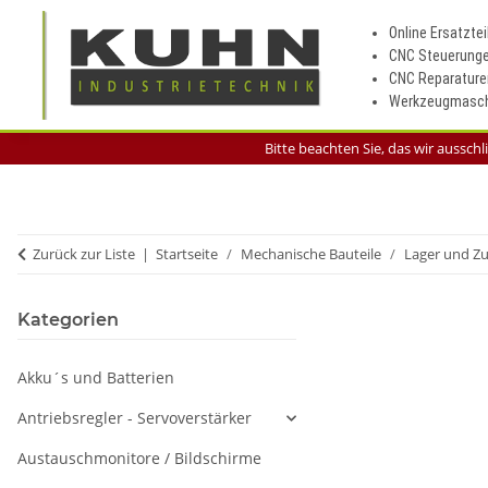
Online Ersatztei
CNC Steuerung
CNC Reparature
Werkzeugmasch
Bitte beachten Sie, das wir aussch
Zurück zur Liste
Startseite
Mechanische Bauteile
Lager und Z
Kategorien
Akku´s und Batterien
Antriebsregler - Servoverstärker
Austauschmonitore / Bildschirme