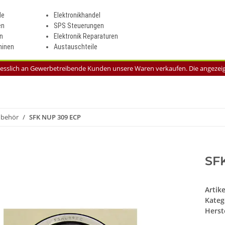
le
Elektronikhandel
en
SPS Steuerungen
n
Elektronik Reparaturen
inen
Austauschteile
liesslich an Gewerbetreibende Kunden unsere Waren verkaufen. Die angezeigt
ubehör
SFK NUP 309 ECP
SF
Artik
Kateg
Herste