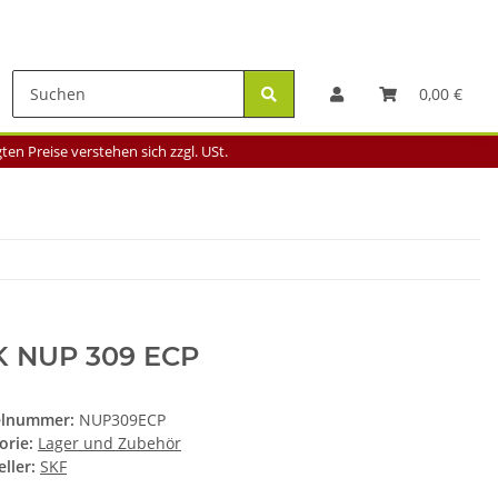
0,00 €
en Preise verstehen sich zzgl. USt.
K NUP 309 ECP
elnummer:
NUP309ECP
orie:
Lager und Zubehör
ller:
SKF