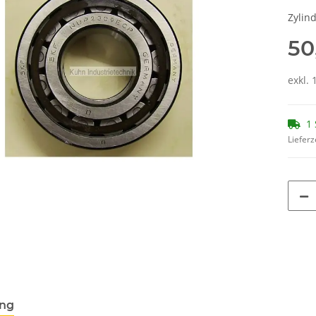
Zylin
50
exkl. 
1 
Lieferz
ung