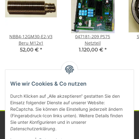
NBB4-12GM30-E2-V3
047181-209 PS75
Beru M12x1
Netzteil
52,00 €
*
1.120,00 €
*
Kategorien
Wie wir Cookies & Co nutzen
Durch Klicken auf „Alle akzeptieren“ gestatten Sie den
Einsatz folgender Dienste auf unserer Website:
ReCaptcha. Sie können die Einstellung jederzeit ändern
(Fingerabdruck-Icon links unten). Weitere Details finden
Sie unter
Konfigurieren
und in unserer
Datenschutzerklärung
.
Informationen