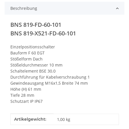
Beschreibung
BNS 819-FD-60-101
BNS 819-X521-FD-60-101
Einzelpositionsschalter
Bauform F 60 EGT
Stößelform Dach
Stößeldurchmesser 10 mm
Schaltelement BSE 30.0
Durchführung für Kabelverschraubung 1
Gewindeausgang M16x1,5 Breite 74 mm
Höhe (H) 61 mm
Tiefe 28 mm
Schutzart IP IP67
Produkteigenschaft
Wert
Artikelgewicht:
1,00
kg