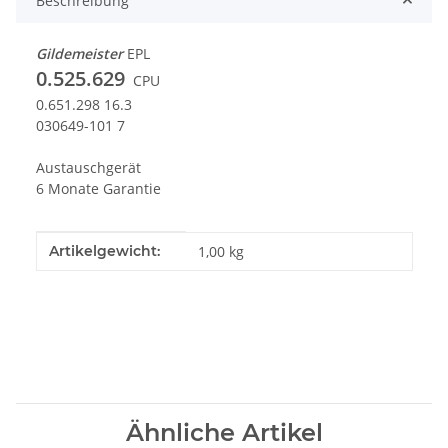
Beschreibung
Gildemeister
EPL
0.525.629
CPU
0.651.298 16.3
030649-101 7
Austauschgerät
6 Monate Garantie
Produkteigenschaft
Wert
Artikelgewicht:
1,00
kg
Ähnliche Artikel