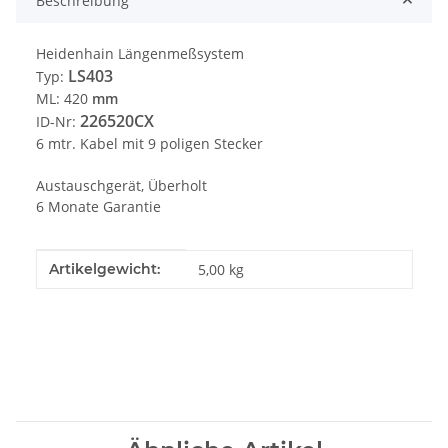
Beschreibung
Heidenhain Längenmeßsystem
LS403
Typ:
ML: 420
mm
226520CX
ID-Nr:
6 mtr. Kabel mit 9 poligen Stecker
Austauschgerät, Überholt
6 Monate Garantie
Produkteigenschaft
Wert
Artikelgewicht:
5,00
kg