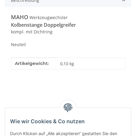
Beschreibung
MAHO
Werkzeugwechsler
Kolbenstange Doppelgreifer
kompl. mit Dichtring
Neuteil
Produkteigenschaft
Wert
Artikelgewicht:
0,10
kg
Kategorien
Wie wir Cookies & Co nutzen
Durch Klicken auf „Alle akzeptieren“ gestatten Sie den