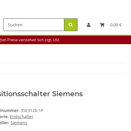
0,00 €
en Preise verstehen sich zzgl. USt.
itionsschalter Siemens
elnummer:
3SE3120-1P
orie:
Endschalter
ller:
Siemens