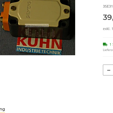
3SE31
39
exkl. 
1 
Lieferz
ung