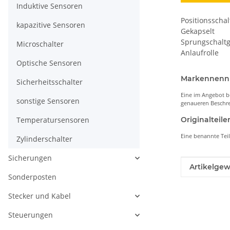
Induktive Sensoren
Positionsschal
kapazitive Sensoren
Gekapselt
Sprungschaltg
Microschalter
Anlaufrolle
Optische Sensoren
Markennen
Sicherheitsschalter
Eine im Angebot b
sonstige Sensoren
genaueren Beschre
Temperatursensoren
Originaltei
Eine benannte Tei
Zylinderschalter
Sicherungen
Produkteig
Wert
Artikelgew
Sonderposten
Stecker und Kabel
Steuerungen