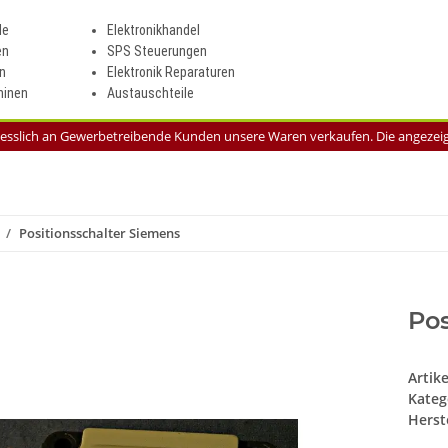
le
Elektronikhandel
en
SPS Steuerungen
n
Elektronik Reparaturen
inen
Austauschteile
liesslich an Gewerbetreibende Kunden unsere Waren verkaufen. Die angezeigt
Positionsschalter Siemens
Pos
Artik
Kateg
Herste