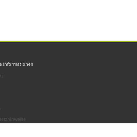
e Informationen
tz
m
setzhinweise
recht