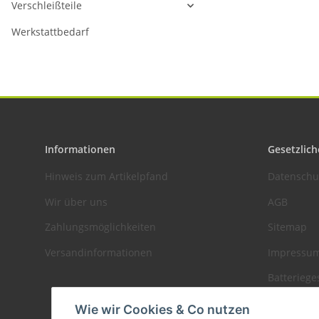
Verschleißteile
Werkstattbedarf
Informationen
Gesetzlich
Hinweis zum Artikelpfand
Datenschu
Wir über uns
AGB
Zahlungsmöglichkeiten
Sitemap
Versandinformationen
Impressu
Batteriege
Widerrufs
Wie wir Cookies & Co nutzen