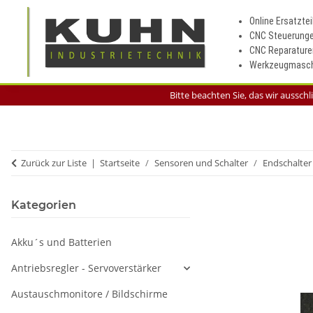
Online Ersatztei
CNC Steuerung
CNC Reparature
Werkzeugmasch
Bitte beachten Sie, das wir aussch
Zurück zur Liste
Startseite
Sensoren und Schalter
Endschalter
Kategorien
Akku´s und Batterien
Antriebsregler - Servoverstärker
Austauschmonitore / Bildschirme