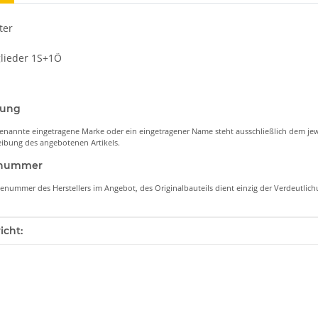
ter
lieder 1S+1Ö
nung
enannte eingetragene Marke oder ein eingetragener Name steht ausschließlich dem jew
ibung des angebotenen Artikels.
lenummer
lenummer des Herstellers im Angebot, des Originalbauteils dient einzig der Verdeutli
enschaft
icht: