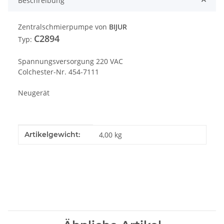
Beschreibung
Zentralschmierpumpe von
BIJUR
C2894
Typ:
Spannungsversorgung 220 VAC
Colchester-Nr. 454-7111
Neugerät
Produkteigenschaft
Wert
Artikelgewicht:
4,00
kg