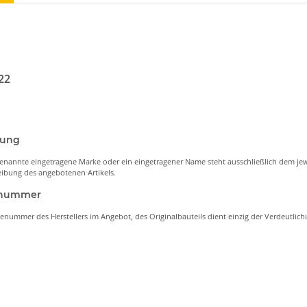
22
nung
enannte eingetragene Marke oder ein eingetragener Name steht ausschließlich dem jew
ibung des angebotenen Artikels.
lenummer
lenummer des Herstellers im Angebot, des Originalbauteils dient einzig der Verdeutli