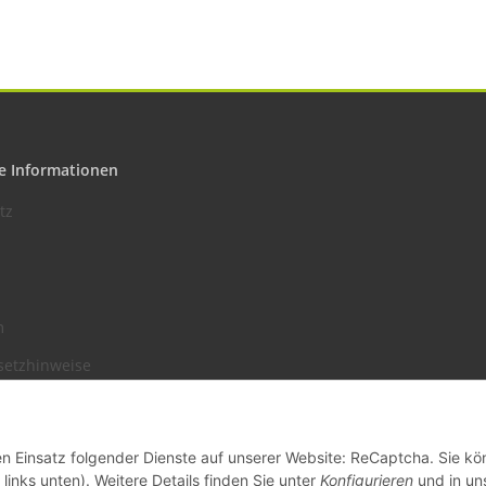
e Informationen
tz
m
setzhinweise
recht
den Einsatz folgender Dienste auf unserer Website: ReCaptcha. Sie k
links unten). Weitere Details finden Sie unter
Konfigurieren
und in un