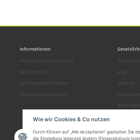
Informationen
Gesetzlich
Hinweis zum Artikelpfand
Datenschu
Wir über uns
AGB
Zahlungsmöglichkeiten
Sitemap
Versandinformationen
Impressu
Batteriege
Widerrufs
Wie wir Cookies & Co nutzen
Durch Klicken auf „Alle akzeptieren“ gestatten Sie 
die Einstellung jederzeit ändern (Fingerabdruck-Icon 