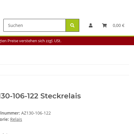
0,00 €
en Preise verstehen sich zzgl. USt.
30-106-122 Steckrelais
elnummer:
AZ130-106-122
orie:
Relais