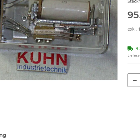
Steckr
95
exkl. 
9 
Lieferz
ung