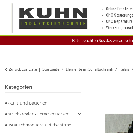
Online Ersatztei
CNC Steuerung
CNC Reparature
Werkzeugmasch
Bitte beachten Sie, das wir aussch
Zurück zur Liste
Startseite
Elemente im Schaltschrank
Relais
Kategorien
Akku´s und Batterien
Antriebsregler - Servoverstärker
Austauschmonitore / Bildschirme