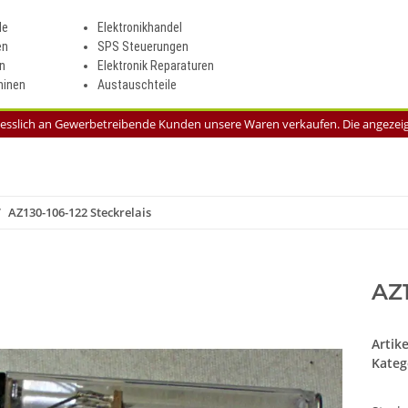
le
Elektronikhandel
en
SPS Steuerungen
n
Elektronik Reparaturen
inen
Austauschteile
liesslich an Gewerbetreibende Kunden unsere Waren verkaufen. Die angezeigt
AZ130-106-122 Steckrelais
AZ1
Artik
Kateg