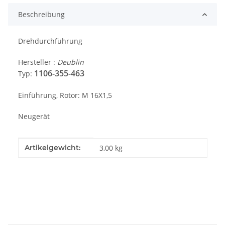
Beschreibung
Drehdurchführung
Hersteller :
Deublin
1
106-355-463
Typ:
Einführung, Rotor: M 16X1,5
Neugerät
Produkteigenschaft
Wert
Artikelgewicht:
3,00
kg