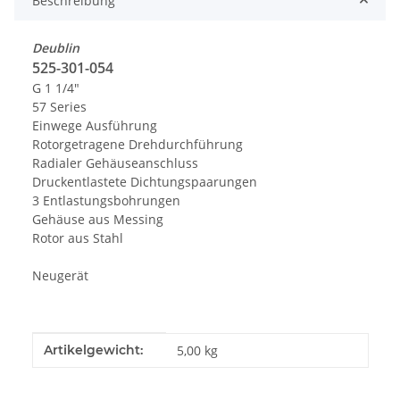
Beschreibung
Deublin
525-301-054
G 1 1/4"
57 Series
Einwege Ausführung
Rotorgetragene Drehdurchführung
Radialer Gehäuseanschluss
Druckentlastete Dichtungspaarungen
3 Entlastungsbohrungen
Gehäuse aus Messing
Rotor aus Stahl
Neugerät
Produkteigenschaft
Wert
Artikelgewicht:
5,00
kg