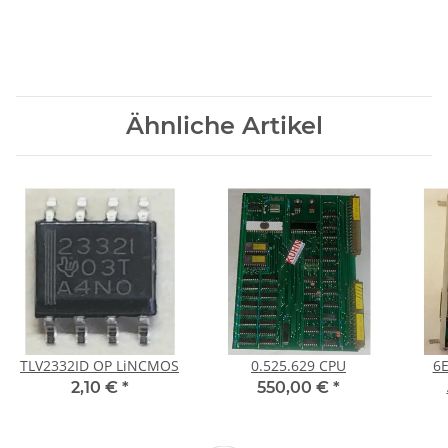
Ähnliche Artikel
TLV2332ID OP LiNCMOS
0.525.629 CPU
6E
2,10 €
*
550,00 €
*