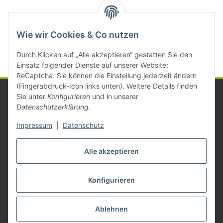
Kategorien
Wie wir Cookies & Co nutzen
Durch Klicken auf „Alle akzeptieren“ gestatten Sie den
Einsatz folgender Dienste auf unserer Website:
ReCaptcha. Sie können die Einstellung jederzeit ändern
(Fingerabdruck-Icon links unten). Weitere Details finden
Sie unter
Konfigurieren
und in unserer
Datenschutzerklärung
.
Informationen
Impressum
|
Datenschutz
Gesetzliche Informationen
Alle akzeptieren
Konfigurieren
Vertrag widerrufen
* Alle Preise zzgl. gesetzlicher USt., zzgl.
Versand
Ablehnen