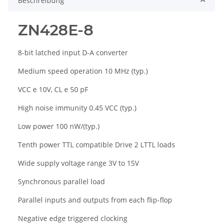
Beschreibung
ZN428E-8
8-bit latched input D-A converter
Medium speed operation 10 MHz (typ.)
VCC e 10V, CL e 50 pF
High noise immunity 0.45 VCC (typ.)
Low power 100 nW/(typ.)
Tenth power TTL compatible Drive 2 LTTL loads
Wide supply voltage range 3V to 15V
Synchronous parallel load
Parallel inputs and outputs from each flip-flop
Negative edge triggered clocking