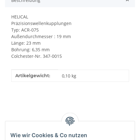
Beschreibung
HELICAL
Präzisionswellenkupplungen
Typ: ACR-075
Außendurchmesser : 19 mm
Länge: 23 mm
Bohrung: 6,35 mm
Colchester-Nr. 347-0015
Produkteigenschaft
Wert
Artikelgewicht:
0,10
kg
Kategorien
Wie wir Cookies & Co nutzen