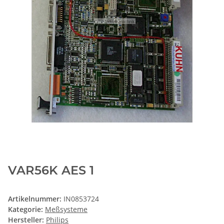
VAR56K AES 1
Artikelnummer:
IN0853724
Kategorie:
Meßsysteme
Hersteller:
Philips