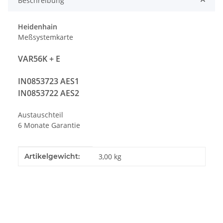
Beschreibung
Heidenhain
Meßsystemkarte
VAR56K + E
IN0853723 AES1
IN0853722 AES2
Austauschteil
6 Monate Garantie
Produkteigenschaft
Wert
Artikelgewicht:
3,00
kg