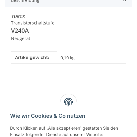
Beschreibung
TURCK
Transistorschaltstufe
V240A
Neugerät
Produkteigenschaft
Wert
Artikelgewicht:
0,10
kg
Kategorien
Wie wir Cookies & Co nutzen
Durch Klicken auf „Alle akzeptieren“ gestatten Sie den
Einsatz folgender Dienste auf unserer Website: