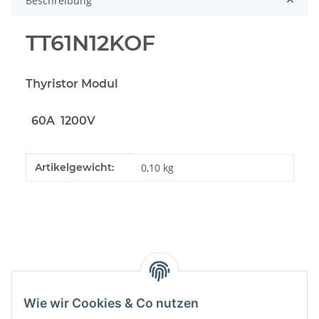
Beschreibung
TT61N12KOF
Thyristor Modul
60A 1200V
Produkteigenschaft
Wert
Artikelgewicht:
0,10
kg
Kategorien
Wie wir Cookies & Co nutzen