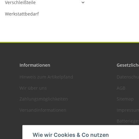
Verschleißteile
Werkstattbedarf
Informationen
Gesetzlich
Hinweis zum Artikelpfand
Datenschu
Wir über uns
AGB
Zahlungsmöglichkeiten
Sitemap
Versandinformationen
Impressu
Batteriege
Widerrufs
Wie wir Cookies & Co nutzen