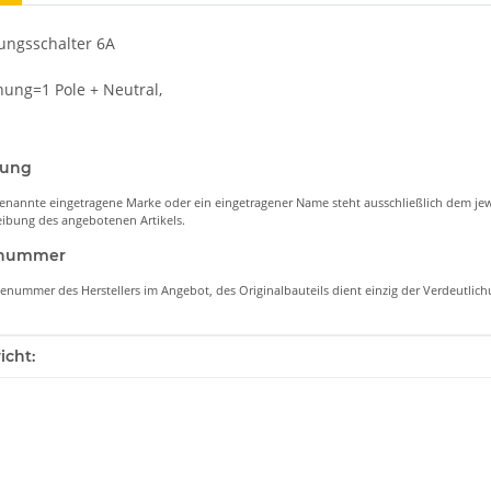
tungsschalter 6A
ung=1 Pole + Neutral,
nung
enannte eingetragene Marke oder ein eingetragener Name steht ausschließlich dem jew
ibung des angebotenen Artikels.
lenummer
lenummer des Herstellers im Angebot, des Originalbauteils dient einzig der Verdeutli
enschaft
icht: