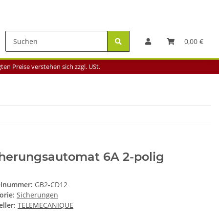
0,00 €
en Preise verstehen sich zzgl. USt.
cherungsautomat 6A 2-polig
elnummer:
GB2-CD12
orie:
Sicherungen
ller:
TELEMECANIQUE