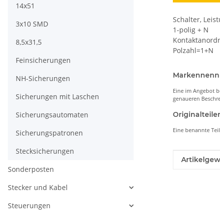
14x51
Schalter, Leis
3x10 SMD
1-polig + N
Kontaktanordn
8,5x31,5
Polzahl=1+N
Feinsicherungen
Markennen
NH-Sicherungen
Eine im Angebot b
Sicherungen mit Laschen
genaueren Beschre
Sicherungsautomaten
Originaltei
Eine benannte Tei
Sicherungspatronen
Stecksicherungen
Produkteig
Wert
Artikelgew
Sonderposten
Stecker und Kabel
Steuerungen