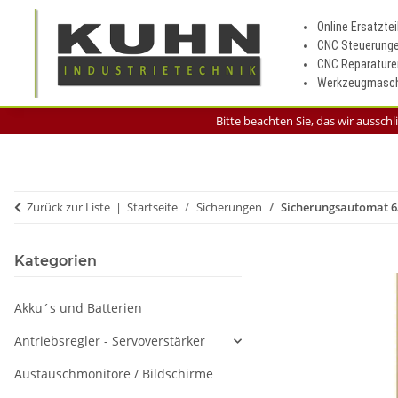
Online Ersatztei
CNC Steuerung
CNC Reparature
Werkzeugmasch
Bitte beachten Sie, das wir aussch
Zurück zur Liste
Startseite
Sicherungen
Sicherungsautomat 6
Kategorien
Akku´s und Batterien
Antriebsregler - Servoverstärker
Austauschmonitore / Bildschirme