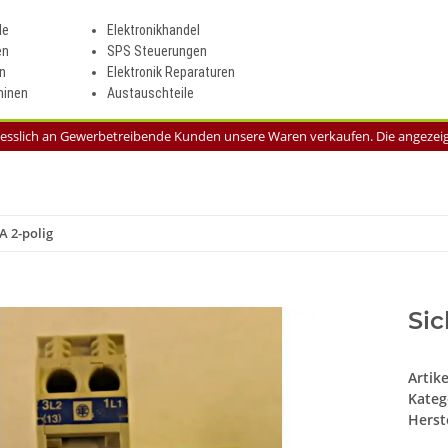
le
Elektronikhandel
en
SPS Steuerungen
n
Elektronik Reparaturen
inen
Austauschteile
liesslich an Gewerbetreibende Kunden unsere Waren verkaufen. Die angezeigt
A 2-polig
Si
Artik
Kateg
Herste