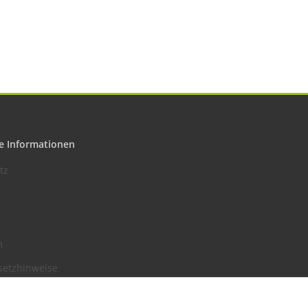
e Informationen
tz
m
setzhinweise
recht