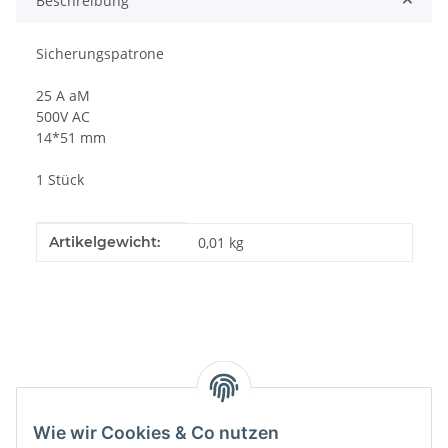
Beschreibung
Sicherungspatrone
25 A aM
500V AC
14*51 mm
1 Stück
Produkteigenschaft
Wert
Artikelgewicht:
0,01
kg
Kategorien
Wie wir Cookies & Co nutzen