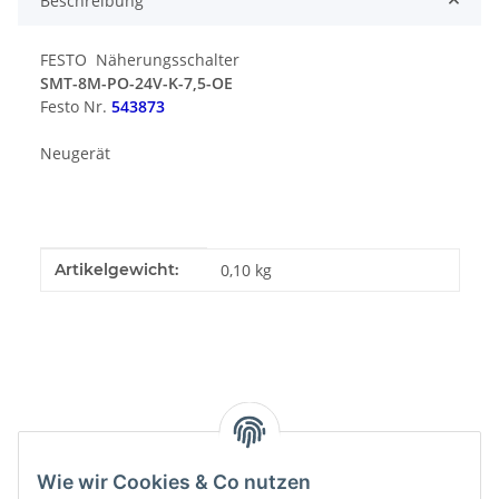
Beschreibung
FESTO Näherungsschalter
SMT-8M-PO-24V-K-7,5-OE
Festo Nr.
543873
Neugerät
Produkteigenschaft
Wert
Artikelgewicht:
0,10
kg
Kategorien
Wie wir Cookies & Co nutzen