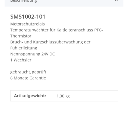
Beschreibung
SMS1002-101
Motorschutzrelais
Temperaturwächter für Kaltleiteranschluss PTC-
Thermistor
Bruch- und Kurzschlussüberwachung der
Fühlerlleitung
Nennspannung 24V DC
1 Wechsler
gebraucht, geprüft
6 Monate Garantie
Produkteigenschaft
Wert
Artikelgewicht:
1,00
kg