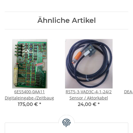
Ähnliche Artikel
6ES5400-0AA11
RST5-3-VAD3C-4-1-24/2
DEA-BG07 
Digitaleingabe-/Zeitbaugruppe
Sensor / Aktorkabel
175,00 €
*
24,00 €
*