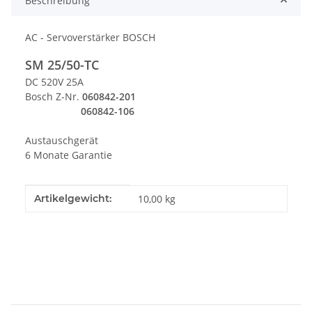
Beschreibung
AC - Servoverstärker BOSCH
SM 25/50-TC
DC 520V 25A
Bosch Z-Nr.
060842-201
060842-106
Austauschgerät
6 Monate Garantie
Produkteigenschaft
Wert
Artikelgewicht:
10,00
kg