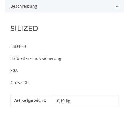
Beschreibung
SILIZED
5SD4 80
Halbleiterschutzsicherung
30A
Größe DII
Produkteigenschaft
Wert
Artikelgewicht:
0,10
kg