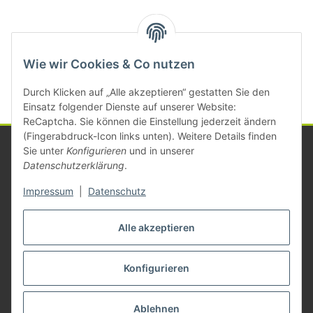
Kategorien
Wie wir Cookies & Co nutzen
Durch Klicken auf „Alle akzeptieren“ gestatten Sie den
Einsatz folgender Dienste auf unserer Website:
ReCaptcha. Sie können die Einstellung jederzeit ändern
(Fingerabdruck-Icon links unten). Weitere Details finden
Sie unter
Konfigurieren
und in unserer
Datenschutzerklärung
.
Informationen
Impressum
|
Datenschutz
Gesetzliche Informationen
Alle akzeptieren
Konfigurieren
Vertrag widerrufen
* Alle Preise zzgl. gesetzlicher USt., zzgl.
Versand
Ablehnen