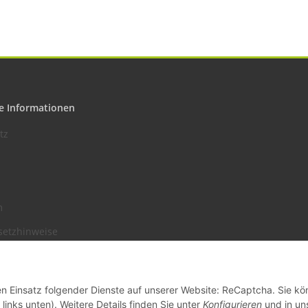
e Informationen
tz
m
setzhinweise
recht
den Einsatz folgender Dienste auf unserer Website: ReCaptcha. Sie k
links unten). Weitere Details finden Sie unter
Konfigurieren
und in un