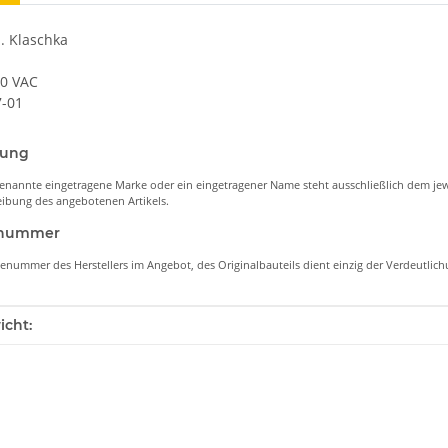
a. Klaschka
30 VAC
7-01
nung
enannte eingetragene Marke oder ein eingetragener Name steht ausschließlich dem jew
ibung des angebotenen Artikels.
lenummer
lenummer des Herstellers im Angebot, des Originalbauteils dient einzig der Verdeutli
enschaft
icht: