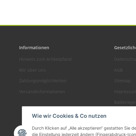
Informationen
Gesetzlich
Hinweis zum Artikelpfand
Datenschu
Wir über uns
AGB
Zahlungsmöglichkeiten
Sitemap
Versandinformationen
Impressu
Batteriege
Widerrufs
Wie wir Cookies & Co nutzen
Durch Klicken auf „Alle akzeptieren“ gestatten Sie 
die Einstellung jederzeit ändern (Fingerabdruck-Icon 