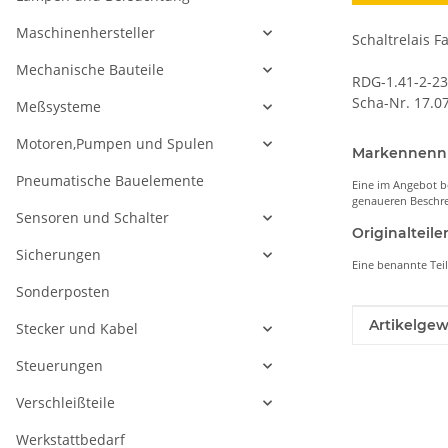
Maschinenhersteller
Schaltrelais F
Mechanische Bauteile
RDG-1.41-2-2
Scha-Nr. 17.0
Meßsysteme
Motoren,Pumpen und Spulen
Markennen
Pneumatische Bauelemente
Eine im Angebot b
genaueren Beschre
Sensoren und Schalter
Originaltei
Sicherungen
Eine benannte Tei
Sonderposten
Produkteig
Wert
Artikelgew
Stecker und Kabel
Steuerungen
Verschleißteile
Werkstattbedarf