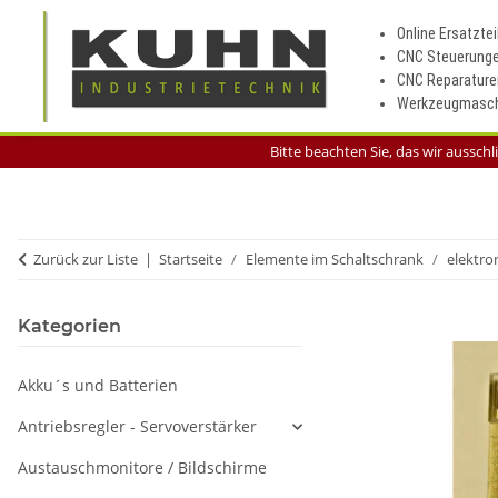
Online Ersatztei
CNC Steuerung
CNC Reparature
Werkzeugmasch
Bitte beachten Sie, das wir aussch
Zurück zur Liste
Startseite
Elemente im Schaltschrank
elektro
Kategorien
Akku´s und Batterien
Antriebsregler - Servoverstärker
Austauschmonitore / Bildschirme