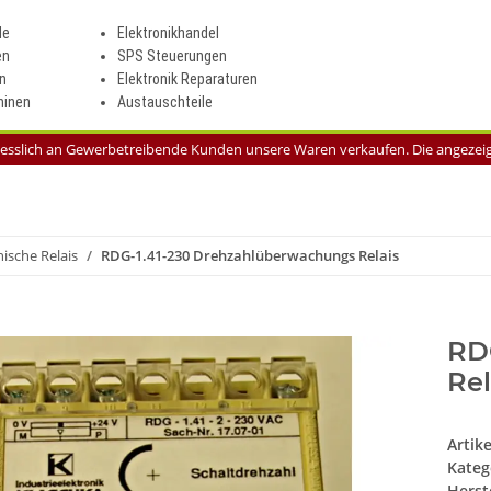
le
Elektronikhandel
en
SPS Steuerungen
n
Elektronik Reparaturen
inen
Austauschteile
liesslich an Gewerbetreibende Kunden unsere Waren verkaufen. Die angezeigt
nische Relais
RDG-1.41-230 Drehzahlüberwachungs Relais
RD
Rel
Artik
Kateg
Herste