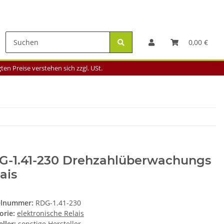
0,00 €
en Preise verstehen sich zzgl. USt.
G-1.41-230 Drehzahlüberwachungs
ais
elnummer:
RDG-1.41-230
orie:
elektronische Relais
ller:
sonstige Hersteller