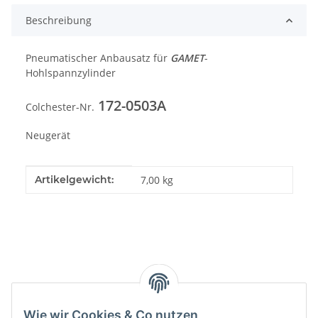
Beschreibung
Pneumatischer Anbausatz für
GAMET
-
Hohlspannzylinder
172-0503A
Colchester-Nr.
Neugerät
Produkteigenschaft
Wert
Artikelgewicht:
7,00
kg
Kategorien
Wie wir Cookies & Co nutzen