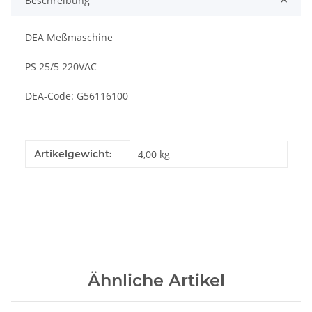
Beschreibung
DEA Meßmaschine
PS 25/5 220VAC
DEA-Code: G56116100
Produkteigenschaft
Wert
Artikelgewicht:
4,00
kg
Ähnliche Artikel