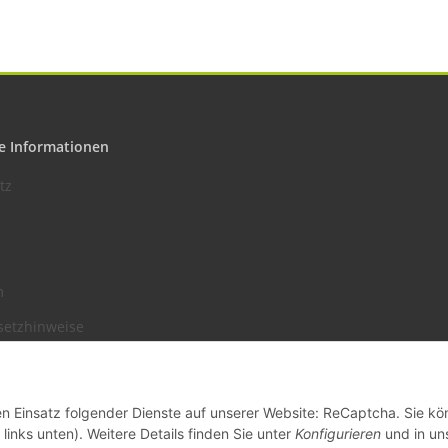
e Informationen
tz
m
setzhinweise
recht
den Einsatz folgender Dienste auf unserer Website: ReCaptcha. Sie k
links unten). Weitere Details finden Sie unter
Konfigurieren
und in un