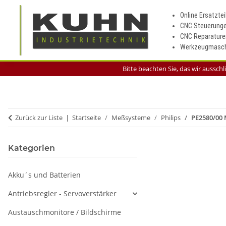
Online Ersatztei
CNC Steuerung
CNC Reparature
Werkzeugmasch
Bitte beachten Sie, das wir aussch
Zurück zur Liste
Startseite
Meßsysteme
Philips
PE2580/00
Kategorien
Akku´s und Batterien
Antriebsregler - Servoverstärker
Austauschmonitore / Bildschirme