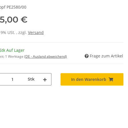
pf PE2580/00
5,00 €
19% USt. , zzgl.
Versand
Stk Auf Lager
Frage zum Artikel
eit:
1 Werktage
(DE - Ausland abweichend)
Stk
In den Warenkorb