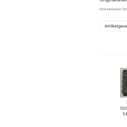
Originaltei
Eine benannte Tei
Produkteig
Wert
Artikelgew
Me
1