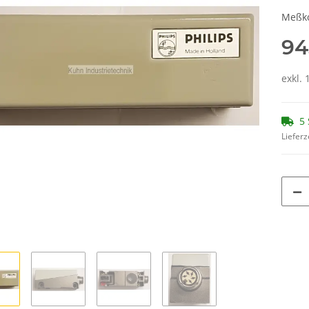
Meßko
94
exkl. 
5 
Lieferz