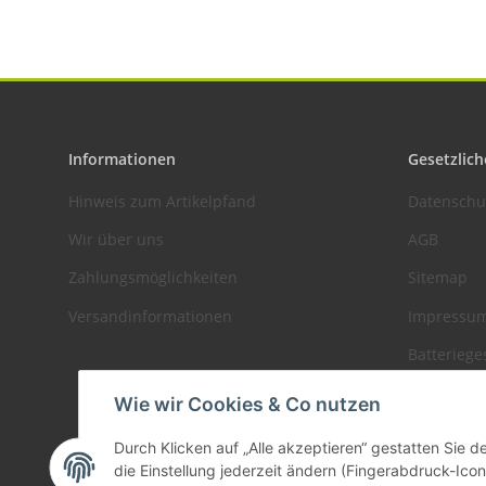
Informationen
Gesetzlich
Hinweis zum Artikelpfand
Datenschu
Wir über uns
AGB
Zahlungsmöglichkeiten
Sitemap
Versandinformationen
Impressu
Batteriege
Widerrufs
Wie wir Cookies & Co nutzen
Durch Klicken auf „Alle akzeptieren“ gestatten Sie 
die Einstellung jederzeit ändern (Fingerabdruck-Icon 
Vertrag widerrufen