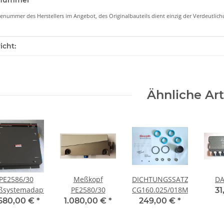
lenummer
lenummer des Herstellers im Angebot, des Originalbauteils dient einzig der Verdeutli
enschaft
icht:
Ähnliche Art
PE2586/30
Meßkopf
DICHTUNGSSATZ
DA
ßsystemadapter
PE2580/30
CG160.025/018M
31
.680,00 €
*
1.080,00 €
*
249,00 €
*