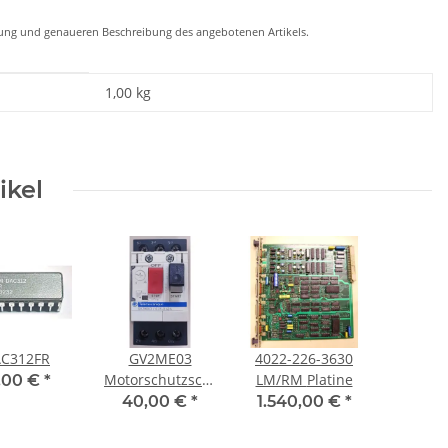
chung und genaueren Beschreibung des angebotenen Artikels.
1,00
kg
ikel
C312FR
GV2ME03
4022-226-3630
Motorschutzschalter
LM/RM Platine
,00 €
*
0,25-0,4A,
40,00 €
*
1.540,00 €
*