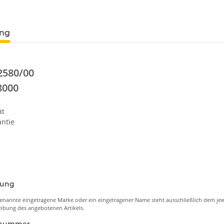
ung
2580/00
8000
ät
ntie
nung
enannte eingetragene Marke oder ein eingetragener Name steht ausschließlich dem jew
ibung des angebotenen Artikels.