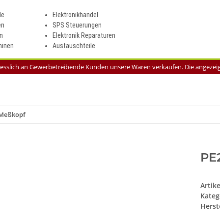
le
Elektronikhandel
en
SPS Steuerungen
n
Elektronik Reparaturen
inen
Austauschteile
liesslich an Gewerbetreibende Kunden unsere Waren verkaufen. Die angezeigt
 Meßkopf
PE
Artik
Kateg
Herste