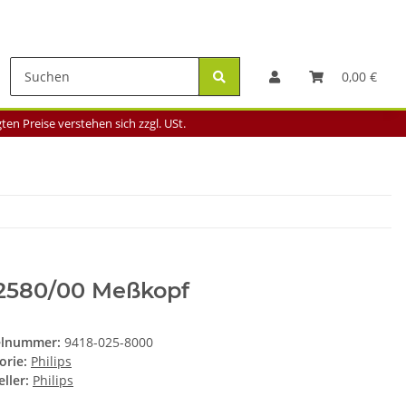
0,00 €
en Preise verstehen sich zzgl. USt.
2580/00 Meßkopf
elnummer:
9418-025-8000
orie:
Philips
ller:
Philips