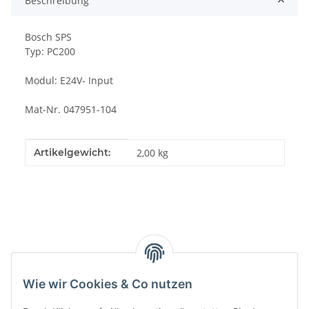
Beschreibung
Bosch SPS
Typ: PC200
Modul: E24V- Input
Mat-Nr. 047951-104
Produkteigenschaft
Wert
Artikelgewicht:
2,00
kg
Kategorien
Wie wir Cookies & Co nutzen