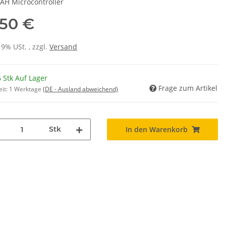
AH Microcontroller
,50 €
19% USt. , zzgl.
Versand
 Stk Auf Lager
Frage zum Artikel
eit:
1 Werktage
(DE - Ausland abweichend)
Stk
In den Warenkorb