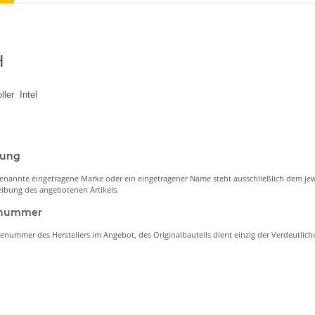
H
ller Intel
nung
enannte eingetragene Marke oder ein eingetragener Name steht ausschließlich dem jew
ibung des angebotenen Artikels.
lenummer
lenummer des Herstellers im Angebot, des Originalbauteils dient einzig der Verdeutli