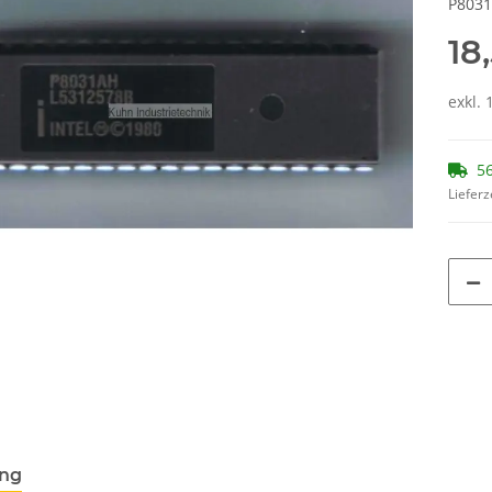
P8031
18
exkl. 
56
Lieferz
ung