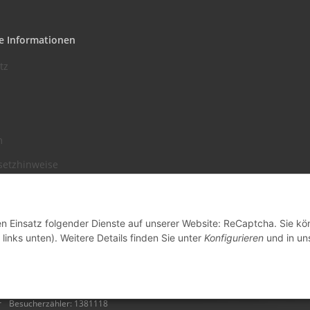
e Informationen
tz
m
setzhinweise
recht
den Einsatz folgender Dienste auf unserer Website: ReCaptcha. Sie k
links unten). Weitere Details finden Sie unter
Konfigurieren
und in un
r
Besucherzähler: 1381118