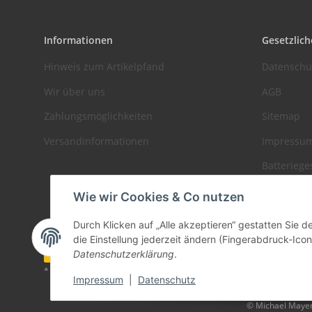
Informationen
Gesetzlich
Hinweis zum Artikelpfand
Datenschu
Wir über uns
AGB
Zahlungsmöglichkeiten
Sitemap
Versandinformationen
Impressu
Batteriege
Widerrufs
Wie wir Cookies & Co nutzen
Durch Klicken auf „Alle akzeptieren“ gestatten Sie 
die Einstellung jederzeit ändern (Fingerabdruck-Icon 
Vertrag widerrufen
Datenschutzerklärung
.
* Alle Preise zzgl. gesetzlicher USt., zzgl.
Versand
Impressum
|
Datenschutz
© Michael Maye