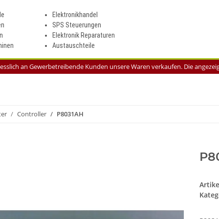
le
Elektronikhandel
en
SPS Steuerungen
n
Elektronik Reparaturen
inen
Austauschteile
liesslich an Gewerbetreibende Kunden unsere Waren verkaufen. Die angezeigt
ter
Controller
P8031AH
P8
Artik
Kateg