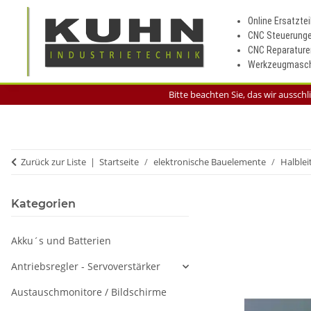
Online Ersatztei
CNC Steuerung
CNC Reparature
Werkzeugmasch
Bitte beachten Sie, das wir aussch
Zurück zur Liste
Startseite
elektronische Bauelemente
Halblei
Kategorien
Akku´s und Batterien
Antriebsregler - Servoverstärker
Austauschmonitore / Bildschirme