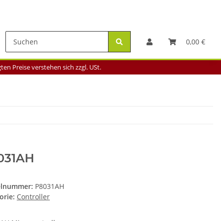
0,00 €
en Preise verstehen sich zzgl. USt.
031AH
elnummer:
P8031AH
orie:
Controller