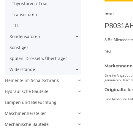
Thyristoren / Triac
Intel
Transistoren
P8031A
TTL
Kondensatoren
8-Bit Microcontro
Sonstiges
neu
Spulen, Drosseln, Übertrager
Markennen
Widerstände
Eine im Angebot b
Elemente im Schaltschrank
genaueren Beschre
Originaltei
Hydraulische Bauteile
Eine benannte Tei
Lampen und Beleuchtung
Maschinenhersteller
Mechanische Bauteile