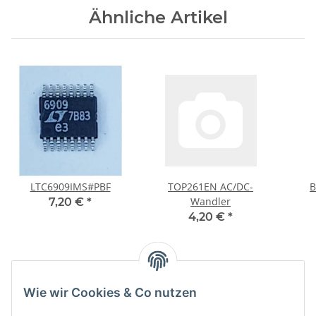
Ähnliche Artikel
LTC6909IMS#PBF
TOP261EN AC/DC-
B
Wandler
7,20 €
*
4,20 €
*
Kategorien
Wie wir Cookies & Co nutzen