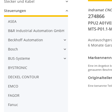
Stecker und Kabel
Indramat CN
Steuerungen
274866
ASEA
PPU2 A01V0
MTS-P01.1-
B&R Industrial Automation GmbH
Beckhoff Automation
Austauschger
6 Monate Gara
Bosch
Markennen
BUS-Systeme
Eine im Angebot b
BYSTRONIC
genaueren Beschre
DECKEL CONTOUR
Originaltei
EMCO
Eine benannte Tei
FAGOR
Fanuc