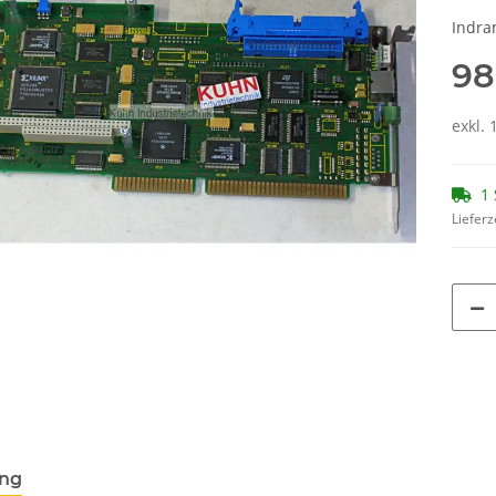
Indra
98
exkl. 
1 
Lieferz
ung