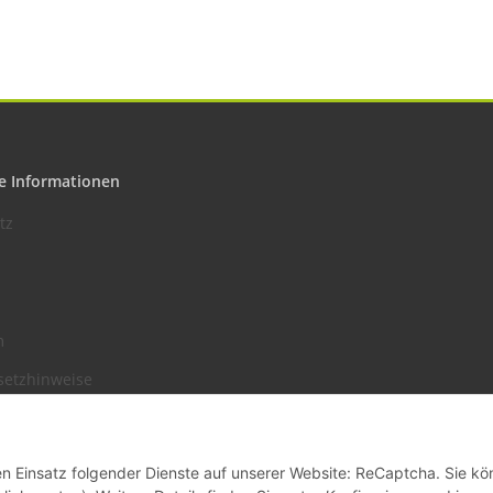
e Informationen
tz
m
setzhinweise
recht
den Einsatz folgender Dienste auf unserer Website: ReCaptcha. Sie k