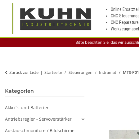
Online Ersatztei
CNC Steuerung
CNC Reparature
Werkzeugmasch
Bitte beachten Sie, das wir aussch
Zurück zur Liste
Startseite
Steuerungen
Indramat
MTS-P0
Kategorien
Akku´s und Batterien
Antriebsregler - Servoverstärker
Austauschmonitore / Bildschirme