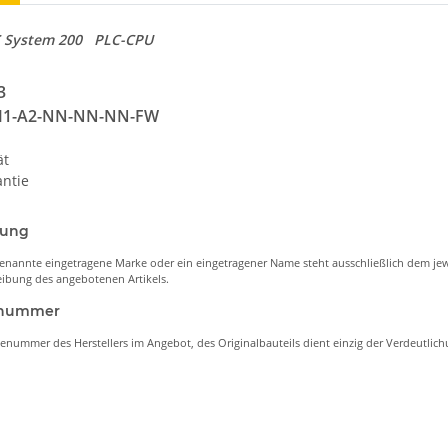
C System 200 PLC-CPU
3
M1-A2-NN-NN-NN-FW
ät
ntie
nung
enannte eingetragene Marke oder ein eingetragener Name steht ausschließlich dem jew
ibung des angebotenen Artikels.
lenummer
lenummer des Herstellers im Angebot, des Originalbauteils dient einzig der Verdeutli