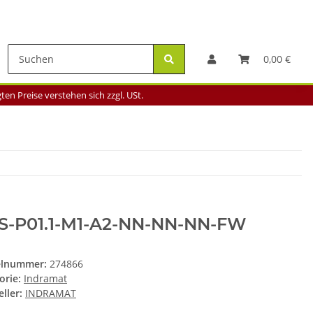
0,00 €
en Preise verstehen sich zzgl. USt.
S-P01.1-M1-A2-NN-NN-NN-FW
elnummer:
274866
orie:
Indramat
ller:
INDRAMAT