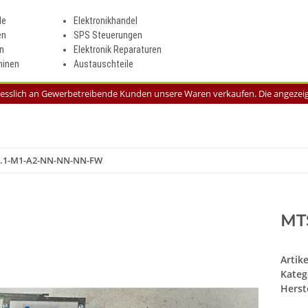
le
Elektronikhandel
en
SPS Steuerungen
n
Elektronik Reparaturen
inen
Austauschteile
liesslich an Gewerbetreibende Kunden unsere Waren verkaufen. Die angezeigt
1.1-M1-A2-NN-NN-NN-FW
MT
Artik
Kateg
Herste