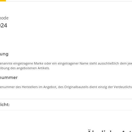
mode
24
nung
enannte eingetragene Marke oder ein eingetragener Name steht ausschließlich dem jew
ibung des angebotenen Artikels.
lenummer
lenummer des Herstellers im Angebot, des Originalbauteils dient einzig der Verdeutli
enschaft
icht: