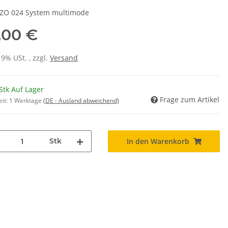
O 024 System multimode
,00 €
19% USt. , zzgl.
Versand
Stk Auf Lager
Frage zum Artikel
eit:
1 Werktage
(DE - Ausland abweichend)
Stk
In den Warenkorb