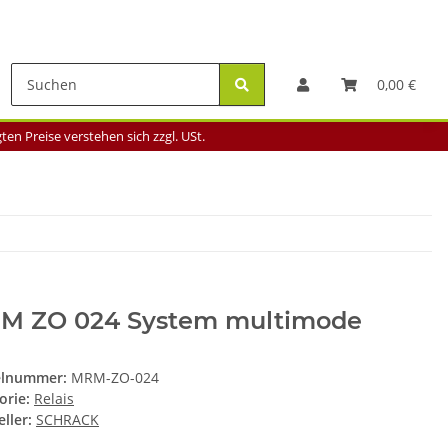
0,00 €
en Preise verstehen sich zzgl. USt.
M ZO 024 System multimode
elnummer:
MRM-ZO-024
orie:
Relais
ller:
SCHRACK