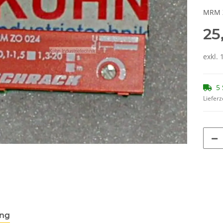
MRM Z
25
exkl. 
5 
Lieferz
ung