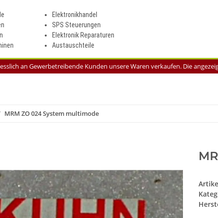
le
Elektronikhandel
en
SPS Steuerungen
n
Elektronik Reparaturen
inen
Austauschteile
liesslich an Gewerbetreibende Kunden unsere Waren verkaufen. Die angezeigt
MRM ZO 024 System multimode
MR
Artik
Kateg
Herste