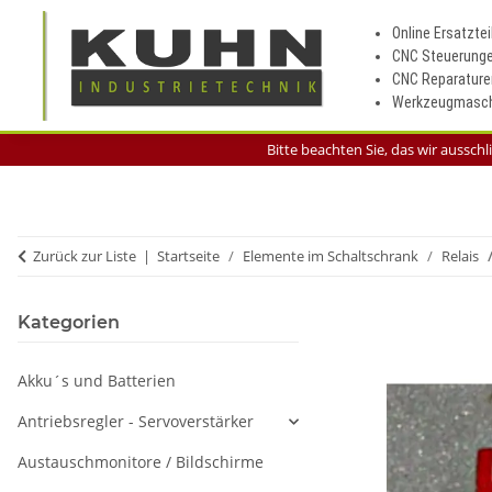
Online Ersatztei
CNC Steuerung
CNC Reparature
Werkzeugmasch
Bitte beachten Sie, das wir aussch
Zurück zur Liste
Startseite
Elemente im Schaltschrank
Relais
Kategorien
Akku´s und Batterien
Antriebsregler - Servoverstärker
Austauschmonitore / Bildschirme