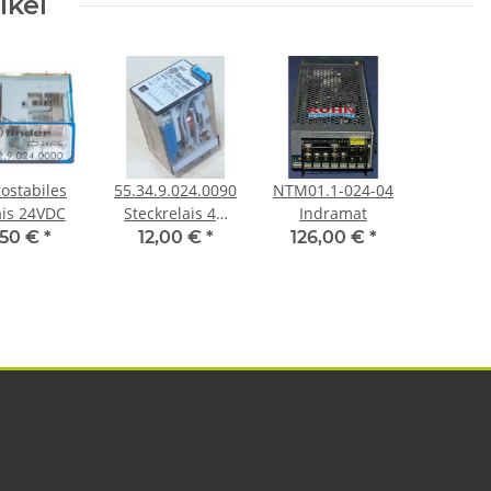
ikel
ostabiles
55.34.9.024.0090
NTM01.1-024-04
ais 24VDC
Steckrelais 4U
Indramat
24VDC
,50 €
*
12,00 €
*
126,00 €
*