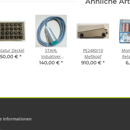
Ähnliche Art
statur Deckel
STAHL
PE2480/10
Mon
Induktiver
Meßkopf
Rel
50,00 €
*
Sensor
140,00 €
*
910,00 €
*
6
e Informationen