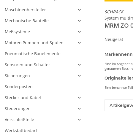
Maschinenhersteller
SCHRACK
System multi
Mechanische Bauteile
MRM ZO 0
Meßsysteme
Neugerät
Motoren,Pumpen und Spulen
Pneumatische Bauelemente
Markennen
Eine im Angebot b
Sensoren und Schalter
genaueren Beschre
Sicherungen
Originaltei
Sonderposten
Eine benannte Tei
Stecker und Kabel
Produkteig
Wert
Artikelgew
Steuerungen
Verschleißteile
Werkstattbedarf