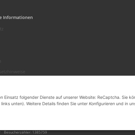
e Informationen
tz
m
setzhinweise
recht
den Einsatz folgender Dienste auf unserer Website: ReCaptcha. Sie k
links unten). Weitere Details finden Sie unter
Konfigurieren
und in un
r
Besucherzähler: 1385759