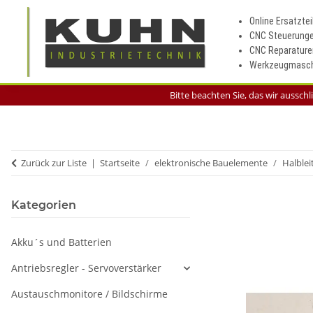
Online Ersatztei
CNC Steuerung
CNC Reparature
Werkzeugmasch
Bitte beachten Sie, das wir aussch
Zurück zur Liste
Startseite
elektronische Bauelemente
Halblei
Kategorien
Akku´s und Batterien
Antriebsregler - Servoverstärker
Austauschmonitore / Bildschirme