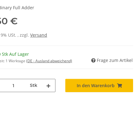
Binary Full Adder
50 €
19% USt. , zzgl.
Versand
 Stk Auf Lager
Frage zum Artikel
eit:
1 Werktage
(DE - Ausland abweichend)
Stk
In den Warenkorb