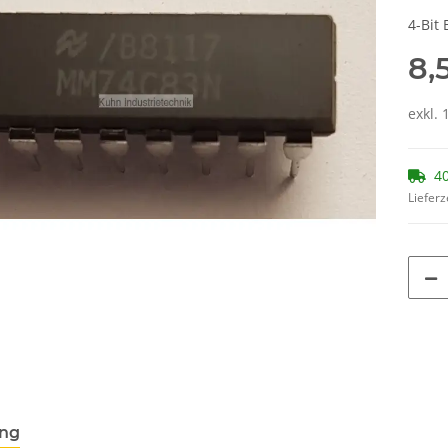
4-Bit 
8,
exkl. 
40
Lieferz
ung