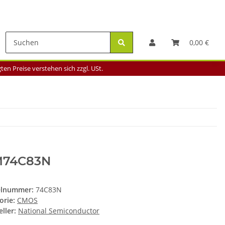
0,00 €
en Preise verstehen sich zzgl. USt.
74C83N
elnummer:
74C83N
orie:
CMOS
ller:
National Semiconductor