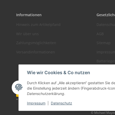
Informationen
Gesetzlich
Hinweis zum Artikelpfand
Datenschu
Wir über uns
AGB
Zahlungsmöglichkeiten
Sitemap
Versandinformationen
Impressu
Batteriege
Widerrufs
Wie wir Cookies & Co nutzen
Durch Klicken auf „Alle akzeptieren“ gestatten Sie 
die Einstellung jederzeit ändern (Fingerabdruck-Icon 
Vertrag widerrufen
Datenschutzerklärung
.
* Alle Preise zzgl. gesetzlicher USt., zzgl.
Versand
Impressum
|
Datenschutz
© Michael Maye