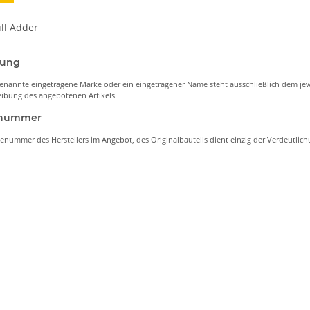
ull Adder
nung
enannte eingetragene Marke oder ein eingetragener Name steht ausschließlich dem jew
ibung des angebotenen Artikels.
lenummer
lenummer des Herstellers im Angebot, des Originalbauteils dient einzig der Verdeutli