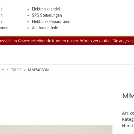
le
Elektronikhandel
en
SPS Steuerungen
n
Elektronik Reparaturen
inen
Austauschteile
liesslich an Gewerbetreibende Kunden unsere Waren verkaufen. Die angezeigt
ter
CMOS
MM74C83N
MM
Artik
Kateg
Herste