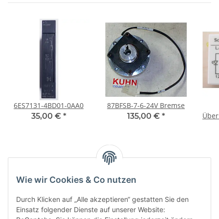
6ES7131-4BD01-0AA0
87BFSB-7-6-24V Bremse
Über
35,00 €
*
135,00 €
*
Kategorien
Wie wir Cookies & Co nutzen
Durch Klicken auf „Alle akzeptieren“ gestatten Sie den
Einsatz folgender Dienste auf unserer Website: