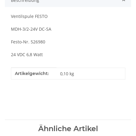
Beschreibung
Ventilspule FESTO
MDH-3/2-24V DC-SA
Festo-Nr. 526980
24 VDC 6,8 Watt
Produkteigenschaft
Wert
Artikelgewicht:
0,10
kg
Ähnliche Artikel