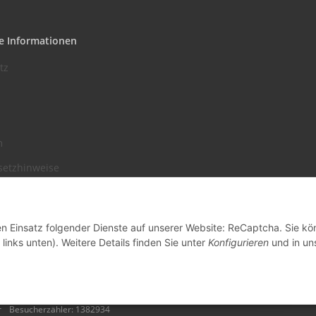
e Informationen
tz
m
setzhinweise
recht
den Einsatz folgender Dienste auf unserer Website: ReCaptcha. Sie k
links unten). Weitere Details finden Sie unter
Konfigurieren
und in un
r
Besucherzähler: 1382934