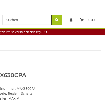
0,00 €
en Preise verstehen sich zzgl. USt.
X630CPA
elnummer:
MAX630CPA
orie:
Regler - Schalter
ller:
MAXIM