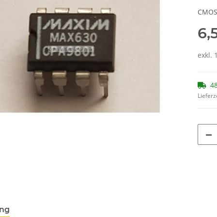
CMOS 
6,
exkl. 
48
Lieferz
ung