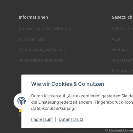
Informationen
Gesetzlich
Hinweis zum Artikelpfand
Datenschu
Wir über uns
AGB
Zahlungsmöglichkeiten
Sitemap
Versandinformationen
Impressu
Batteriege
Widerrufs
Wie wir Cookies & Co nutzen
Durch Klicken auf „Alle akzeptieren“ gestatten Sie 
die Einstellung jederzeit ändern (Fingerabdruck-Icon 
Vertrag widerrufen
Datenschutzerklärung
.
* Alle Preise zzgl. gesetzlicher USt., zzgl.
Versand
Impressum
|
Datenschutz
© Michael Maye