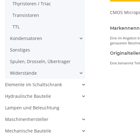
Thyristoren / Triac
CMOS Micropo
Transistoren
TTL
Markennen
Kondensatoren
Eine im Angebot b
genaueren Beschre
Sonstiges
Originaltei
Spulen, Drosseln, Übertrager
Eine benannte Tei
Widerstände
Elemente im Schaltschrank
Hydraulische Bauteile
Lampen und Beleuchtung
Maschinenhersteller
Mechanische Bauteile