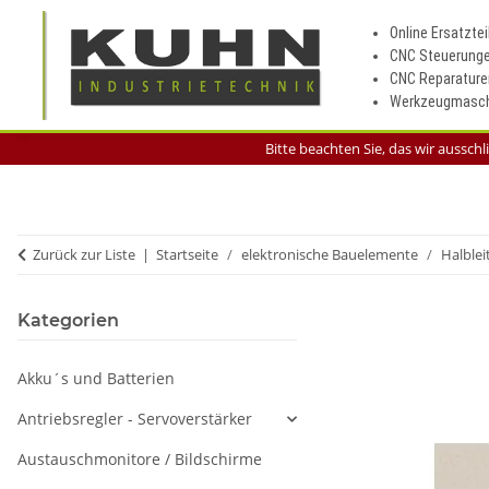
Online Ersatztei
CNC Steuerung
CNC Reparature
Werkzeugmasch
Bitte beachten Sie, das wir aussch
Zurück zur Liste
Startseite
elektronische Bauelemente
Halblei
Kategorien
Akku´s und Batterien
Antriebsregler - Servoverstärker
Austauschmonitore / Bildschirme