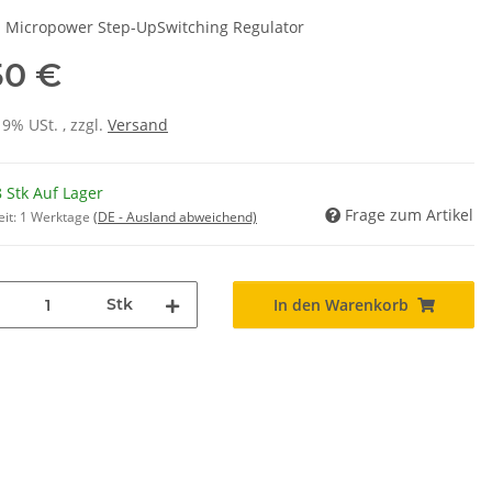
Micropower Step-UpSwitching Regulator
50 €
19% USt. , zzgl.
Versand
 Stk Auf Lager
Frage zum Artikel
eit:
1 Werktage
(DE - Ausland abweichend)
Stk
In den Warenkorb