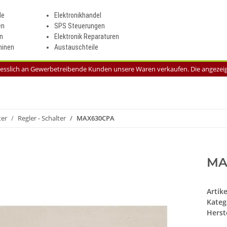
le
Elektronikhandel
en
SPS Steuerungen
n
Elektronik Reparaturen
inen
Austauschteile
liesslich an Gewerbetreibende Kunden unsere Waren verkaufen. Die angezeigt
ter
Regler - Schalter
MAX630CPA
MA
Artik
Kateg
Herste