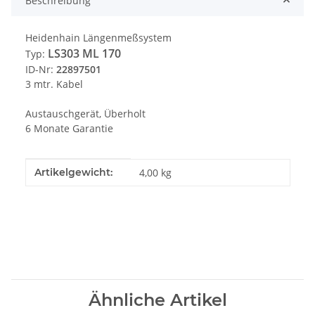
Beschreibung
Heidenhain Längenmeßsystem
LS303
ML 170
Typ:
ID-Nr:
22897501
3 mtr. Kabel
Austauschgerät, Überholt
6 Monate Garantie
Produkteigenschaft
Wert
Artikelgewicht:
4,00
kg
Ähnliche Artikel