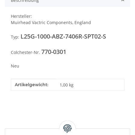
Beschreibung
Hersteller:
Muirhead Vactric Components, England
L25G-1000-ABZ-7406R-SPT02-S
Typ:
770-0301
Colchester-Nr.
Neu
Produkteigenschaft
Wert
Artikelgewicht:
1,00
kg