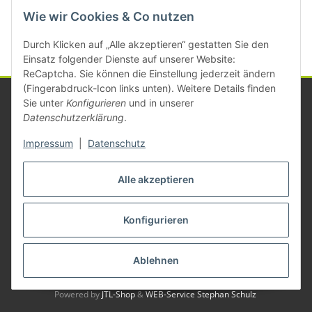
Kategorien
Wie wir Cookies & Co nutzen
Durch Klicken auf „Alle akzeptieren“ gestatten Sie den
Einsatz folgender Dienste auf unserer Website:
ReCaptcha. Sie können die Einstellung jederzeit ändern
(Fingerabdruck-Icon links unten). Weitere Details finden
Sie unter
Konfigurieren
und in unserer
Datenschutzerklärung
.
Informationen
Impressum
|
Datenschutz
Gesetzliche Informationen
Alle akzeptieren
Konfigurieren
Vertrag widerrufen
* Alle Preise zzgl. gesetzlicher USt., zzgl.
Versand
Ablehnen
© Michael Mayer
Besucherzähler: 1386419
Powered by
JTL-Shop
&
WEB-Service Stephan Schulz