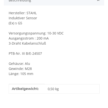
Beschreibung
Hersteller: STAHL
Induktiver Sensor
(Ex) s G5
Versorgungsspannung: 10-30 VDC
Ausgangsstrom : 200 mA
3-Draht Kabelanschluß
PTB-Nr. III B/E-24507
Gehäuse: Alu
Gewinde: M28
Länge: 105 mm
Produkteigenschaft
Wert
Artikelgewicht:
0,50
kg