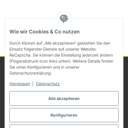
Kategorien
Wie wir Cookies & Co nutzen
Durch Klicken auf „Alle akzeptieren“ gestatten Sie den
Einsatz folgender Dienste auf unserer Website:
ReCaptcha. Sie können die Einstellung jederzeit ändern
(Fingerabdruck-Icon links unten). Weitere Details finden
Sie unter
Konfigurieren
und in unserer
Datenschutzerklärung
.
Informationen
Impressum
|
Datenschutz
Gesetzliche Informationen
Alle akzeptieren
Konfigurieren
Vertrag widerrufen
* Alle Preise zzgl. gesetzlicher USt., zzgl.
Versand