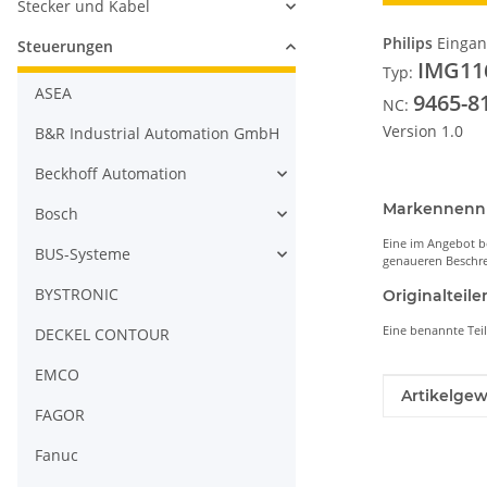
Stecker und Kabel
Philips
Eingan
Steuerungen
IMG11
Typ:
ASEA
9465-8
NC:
Version 1.0
B&R Industrial Automation GmbH
Beckhoff Automation
Markennen
Bosch
Eine im Angebot b
BUS-Systeme
genaueren Beschre
BYSTRONIC
Originaltei
Eine benannte Tei
DECKEL CONTOUR
EMCO
Produkteig
Wert
Artikelgew
FAGOR
Fanuc