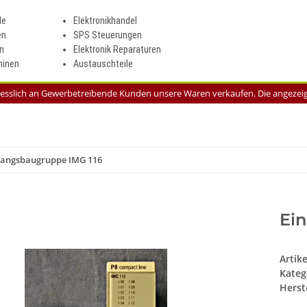
le
Elektronikhandel
en
SPS Steuerungen
n
Elektronik Reparaturen
inen
Austauschteile
liesslich an Gewerbetreibende Kunden unsere Waren verkaufen. Die angezeigt
gangsbaugruppe IMG 116
Ei
Artik
Kateg
Herste