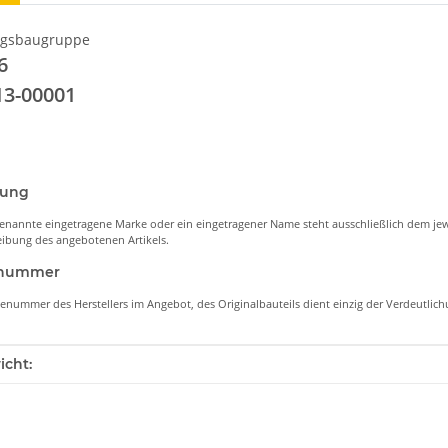
gsbaugruppe
6
13-00001
nung
enannte eingetragene Marke oder ein eingetragener Name steht ausschließlich dem jew
ibung des angebotenen Artikels.
lenummer
lenummer des Herstellers im Angebot, des Originalbauteils dient einzig der Verdeutli
enschaft
icht: