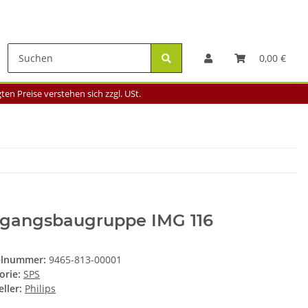
0,00 €
en Preise verstehen sich zzgl. USt.
ngangsbaugruppe IMG 116
elnummer:
9465-813-00001
orie:
SPS
ller:
Philips