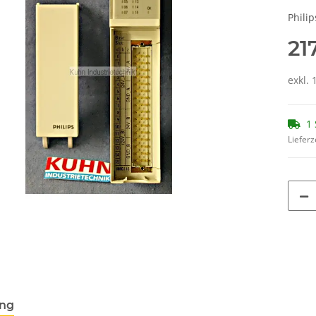
Phili
21
exkl. 
1 
Lieferz
ung