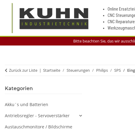
Online Ersatztei
CNC Steuerung
CNC Reparature
Werkzeugmasch
Bitte beachten Sie, das wir aussch
Zurück zur Liste
Startseite
Steuerungen
Philips
SPS
Ein
Kategorien
Akku´s und Batterien
Antriebsregler - Servoverstärker
Austauschmonitore / Bildschirme