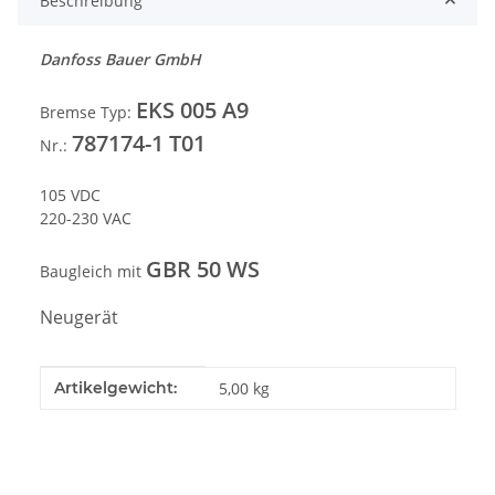
Beschreibung
Danfoss Bauer GmbH
EKS 005 A9
Bremse Typ:
787174-1 T01
Nr.:
105 VDC
220-230 VAC
GBR 50 WS
Baugleich mit
Neugerät
Produkteigenschaft
Wert
Artikelgewicht:
5,00
kg