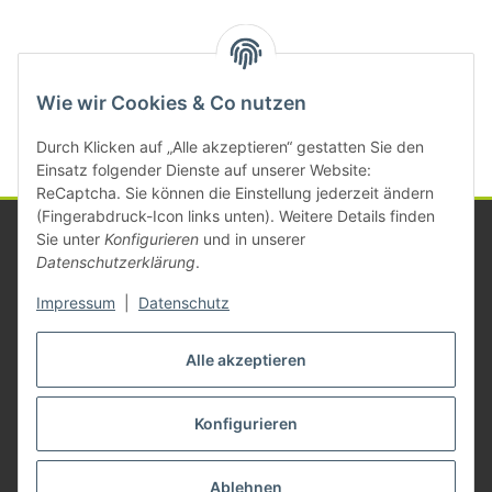
Kategorien
Wie wir Cookies & Co nutzen
Durch Klicken auf „Alle akzeptieren“ gestatten Sie den
Einsatz folgender Dienste auf unserer Website:
ReCaptcha. Sie können die Einstellung jederzeit ändern
(Fingerabdruck-Icon links unten). Weitere Details finden
Sie unter
Konfigurieren
und in unserer
Datenschutzerklärung
.
Informationen
Impressum
|
Datenschutz
Gesetzliche Informationen
Alle akzeptieren
Konfigurieren
Vertrag widerrufen
* Alle Preise zzgl. gesetzlicher USt., zzgl.
Versand
Ablehnen