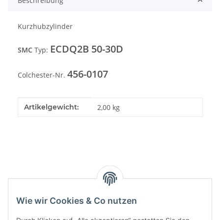
Beschreibung
Kurzhubzylinder
ECDQ2B 50-30D
SMC
Typ:
456-0107
Colchester-Nr.
Produkteigenschaft
Wert
Artikelgewicht:
2,00
kg
Kategorien
Wie wir Cookies & Co nutzen