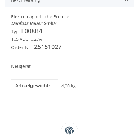
Beschreibung
Elektromagnetische Bremse
Danfoss Bauer GmbH
E008B4
Typ:
105 VDC 0,27A
25151027
Order-Nr:
Neugerät
Produkteigenschaft
Wert
Artikelgewicht:
4,00
kg